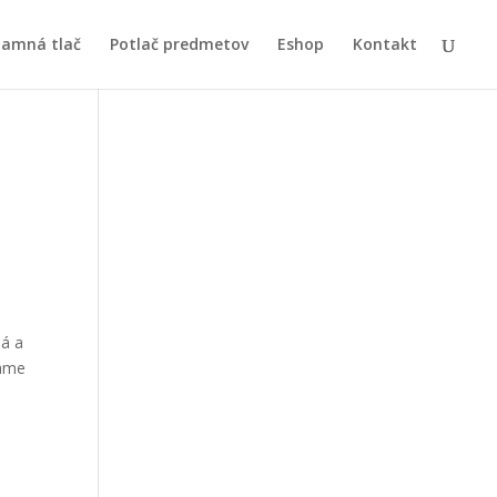
lamná tlač
Potlač predmetov
Eshop
Kontakt
ná a
kame