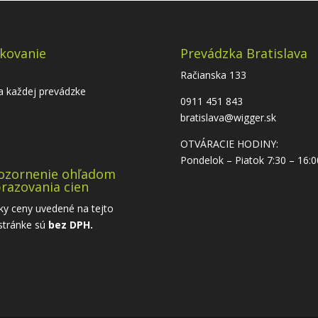
kovanie
Prevádzka Bratislava
Račianska 133
a každej prevádzke
0911 451 843
bratislava@wigger.sk
OTVÁRACIE HODINY:
Pondelok – Piatok 7:30 – 16:0
ozornenie ohľadom
razovania cien
ky ceny uvedené na tejto
stránke sú
bez DPH.