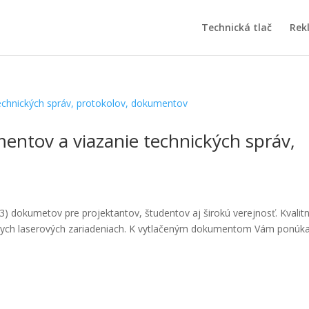
Technická tlač
Rek
entov a viazanie technických správ,
3) dokumetov pre projektantov, študentov aj širokú verejnosť. Kvalit
onálnych laserových zariadeniach. K vytlačeným dokumentom Vám ponú