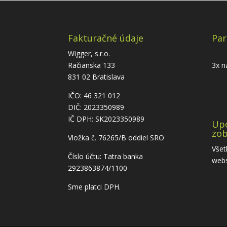
Fakturačné údaje
Par
Wigger, s.r.o.
Račianska 133
3x n
831 02 Bratislava
IČO: 46 321 012
DIČ: 2023350989
IČ DPH: SK2023350989
Up
zob
Vložka č. 76265/B oddiel SRO
Všet
Číslo účtu: Tatra banka
web
2923863874/1100
Sme platci DPH.